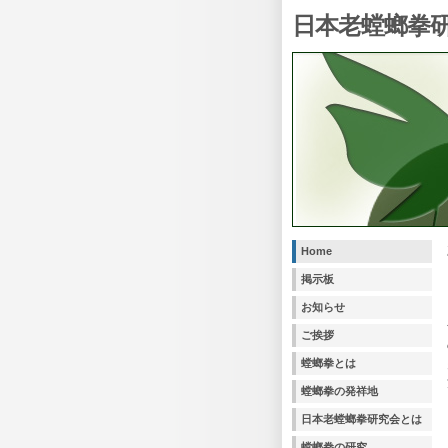
日本老螳螂拳
Home
掲示板
お知らせ
ご挨拶
螳螂拳とは
螳螂拳の発祥地
日本老螳螂拳研究会とは
螳螂拳の研究