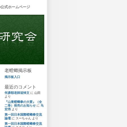
の公式ホームページ
老螳螂掲示板
掲示板入口
最近のコメント
何彥頤老師追悼文
に
山田
より
『山東螳螂拳の大要』（全
二巻）発売のお知らせ
に
马
宏伟
より
第一回日本国際螳螂拳交流
論壇
に
スーちゃん
より
第一回日本国際螳螂拳交流