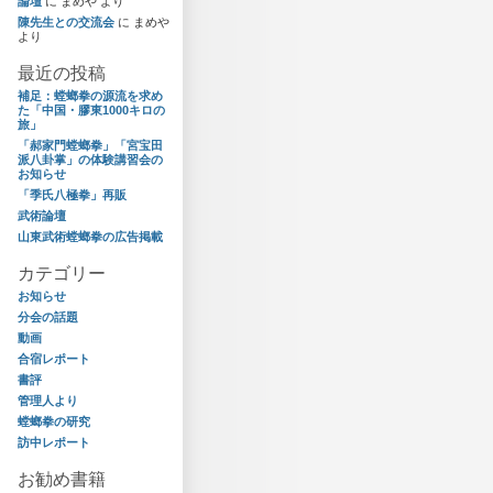
論壇
に
まめや
より
陳先生との交流会
に
まめや
より
最近の投稿
補足：螳螂拳の源流を求め
た「中国・膠東1000キロの
旅」
「郝家門螳螂拳」「宮宝田
派八卦掌」の体験講習会の
お知らせ
「季氏八極拳」再販
武術論壇
山東武術螳螂拳の広告掲載
カテゴリー
お知らせ
分会の話題
動画
合宿レポート
書評
管理人より
螳螂拳の研究
訪中レポート
お勧め書籍