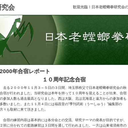
研究会
歓迎光臨！日本老螳螂拳研究会
2000年合宿レポート
１０周年記念合宿
去る２０００年１１月３～５日の３日間、埼玉県秩父で日本老螳螂拳研究会の秋
合宿が行われました。当研究会は本年を持って１０周年を迎えることが出来、合宿
の参加人数も過去最高となりました。西は大阪、北は北海道と遠方からの参加者も
多数いました。また１１月４日には福昌堂の”季刊武術（うーしゅう）”編集部の
方々も取材に来て頂きました。
合宿の練習内容は基本的には各分会との交流、研究テーマの発表が目的ですが、
２班に分かれての套路練習は３日間を通して行われました。一方は山東省済南市の