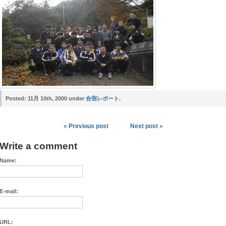
Posted:
11月 10th, 2000 under
合宿レポート
.
«
Previous post
Next post
»
Write a comment
Name:
E-mail:
URL: