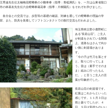
王秀遠先生伝太極梅花螳螂拳の小翻車拳（指導：青砥満氏）を、一方は山東省龍口
市の林基友先生伝六合螳螂拳蔵花拳（指導：片桐陽氏）をそれぞれ学びました。
各分会との交流では、歩型等の基礎の確認、対練を通しての螳螂拳の理論の学
習、また、防具を装着してソフトコンタクトでの散打交流も行われました。
埼玉県秩父郡小鹿野町に
ある”長若山荘”。ご主人
が剣道をされている関係
上、道路をはさんで向か
い側に剣道場がありま
す。
「今の子は竹刀を落とす
と、取りに行ってしま
う。昔は（素手でそのま
ま）組みに行ったもん
だ。」と言うご主人の言
葉が印象的でした。
長若山荘の剣道場です。
紅葉はこれからといった
感じです。１１月３日は
雨と曇りでしたが、４
日、５日は気持ちのいい