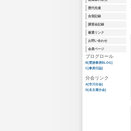
歴代先達
合宿記録
講習会記録
厳選リンク
お問い合わせ
会員ページ
ブログロール
B[雲游拳房BLOG]
C[拳房日誌]
分会リンク
A[市川分会]
D[名古屋分会]