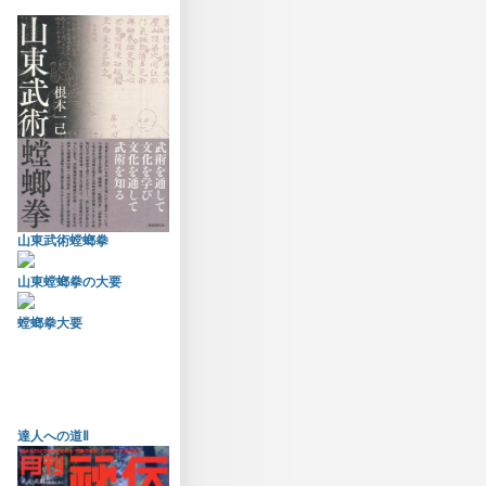
山東武術螳螂拳
山東螳螂拳の大要
螳螂拳大要
達人への道Ⅱ