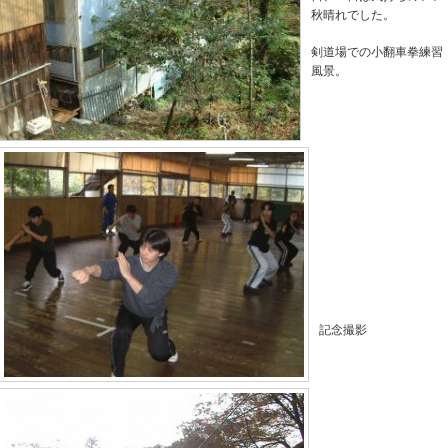
秋晴れでした。
剣道場での小翻車拳練習
風景。
記念撮影