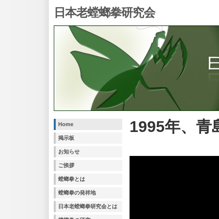
日本老螳螂拳研究会
1995年、
Home
掲示板
お知らせ
ご挨拶
螳螂拳とは
螳螂拳の発祥地
日本老螳螂拳研究会とは