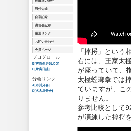
螳螂拳の研究
歴代先達
合宿記録
講習会記録
厳選リンク
お問い合わせ
「摔捋」という
会員ページ
ブログロール
右には、王家太
B[雲游拳房BLOG]
が座っていて、
C[拳房日誌]
太極螳螂拳では
分会リンク
A[市川分会]
ていますが、こ
D[名古屋分会]
りません。
参考比較として9
が演練した摔捋