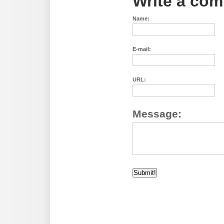
Write a co
Name:
E-mail:
URL:
Message: