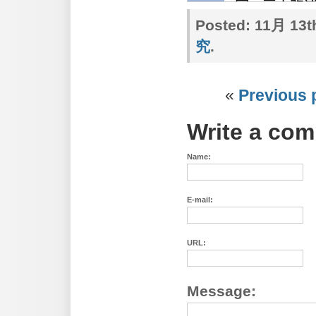
Posted:
11月 13th
究
.
«
Previous 
Write a co
Name:
E-mail:
URL:
Message: