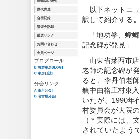
螳螂拳の研究
以下ネットニュ
歴代先達
訳して紹介する
合宿記録
講習会記録
「地功拳、螳螂
厳選リンク
記念碑が発見」
お問い合わせ
会員ページ
山東省莱西市店
ブログロール
B[雲游拳房BLOG]
老師の記念碑が
C[拳房日誌]
ると、李丹伯老
分会リンク
鎮中由格庄村東
A[市川分会]
D[名古屋分会]
いたが、1990
村委員会が大院
（＊実際には、
されていたよう