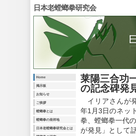
日本老螳螂拳研究会
莱陽三合功
Home
の記念碑発
掲示板
お知らせ
イリアさんが発見
ご挨拶
年1月3日のネッ
螳螂拳とは
拳、螳螂拳一代
螳螂拳の発祥地
日本老螳螂拳研究会とは
が発見」として