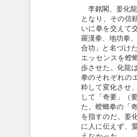
李銘閣、姜化龍
となり、その信
いに拳を交えて
羅漢拳、地功拳
合功」と名づけ
エッセンスを螳
歩させた。化龍
拳のそれぞれの
粋して変化させ
して「奇要」（
た。螳螂拳の「
を指すのだ。姜
に人に伝えず、
えなかった。