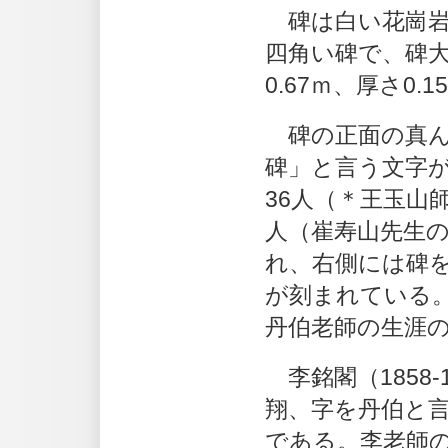
碑は白い花崗岩
四角い碑で、碑大
0.67ｍ、厚さ0.
碑の正面の真ん
碑」と言う文字
36人（＊王玉山
人（崔寿山先生
れ、右側には碑
が刻まれている
丹伯老師の生涯
李銘閣（1858-
翔、字を丹伯と
である。李老師