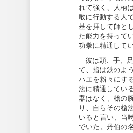
れて強く、人柄
敢に行動する人
基を拝して師と
た能力を持って
功拳に精通して
彼は頭、手、足
て、指は鉄のよ
ハエを粉々にす
法に精通してい
器はなく、槍の
り、自らその槍
いると言い、当
でいた。丹伯の