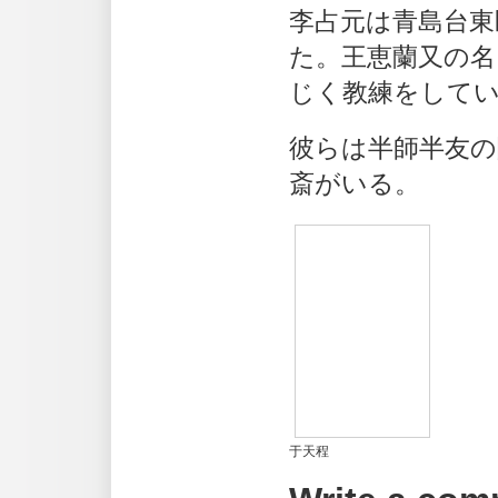
李占元は青島台東
た。王恵蘭又の名
じく教練をして
彼らは半師半友の
斎がいる。
于天程