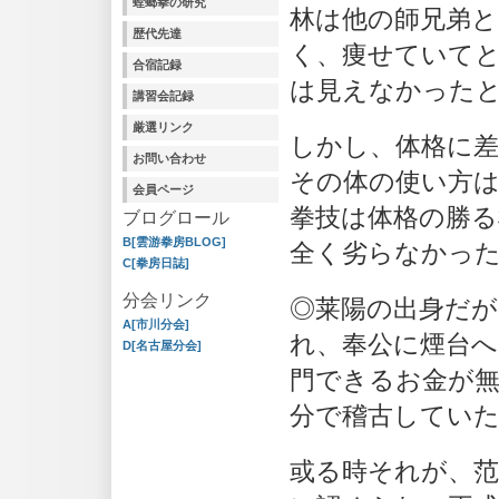
螳螂拳の研究
林は他の師兄弟と
歴代先達
く、痩せていて
合宿記録
は見えなかった
講習会記録
厳選リンク
しかし、体格に
お問い合わせ
その体の使い方は
会員ページ
拳技は体格の勝る
ブログロール
B[雲游拳房BLOG]
全く劣らなかっ
C[拳房日誌]
分会リンク
◎莱陽の出身だが
A[市川分会]
れ、奉公に煙台
D[名古屋分会]
門できるお金が無
分で稽古してい
或る時それが、