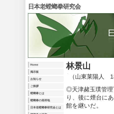
日本老螳螂拳研究会
林景山
Home
掲示板
（山東莱陽人 18
お知らせ
ご挨拶
◎天津赭玉璞管理
螳螂拳とは
り、後に煙台にあ
螳螂拳の発祥地
館を継いだ。
日本老螳螂拳研究会とは