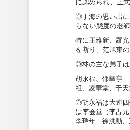
に認められ、正
◎于海の思い出に
らない態度の老
特に王維新、羅光
を断り、范旭東の
◎林の主な弟子は
胡永福、邵華亭、
祖、凌華堂、于天
◎胡永福は大連四
は李会堂（李占元
李瑞年、徐洪勳、